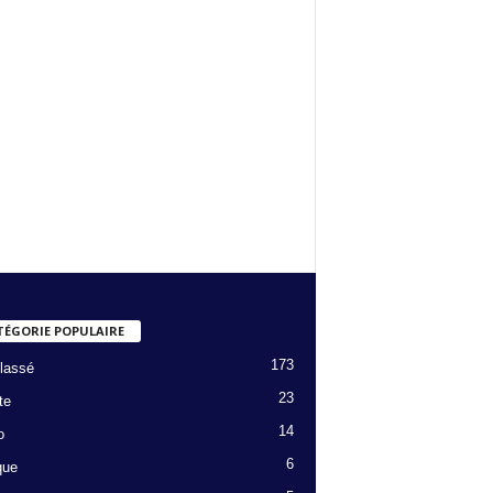
TÉGORIE POPULAIRE
173
lassé
23
te
14
o
6
que