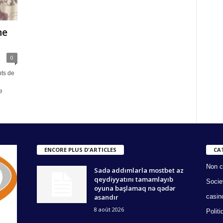
une
0
ts de
e
ENCORE PLUS D'ARTICLES
CA
Non c
Sadə addımlarla mostbet az
qeydiyyatını tamamlayıb
Socie
oyuna başlamaq nə qədər
asandır
casin
8 août 2026
Politi