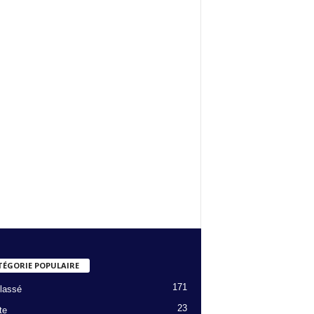
TÉGORIE POPULAIRE
171
lassé
23
te