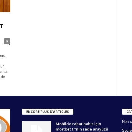
T
0
ons,
our
ent à
 de
ENCORE PLUS D'ARTICLES
CA
Non c
Mobilde rahat bahis için
mostbet tr’nin sade arayüzü
Socie