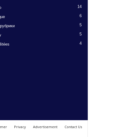
14
o
6
que
5
 рубрики
5
w
4
litées
imer
Privacy
Advertisement
Contact Us