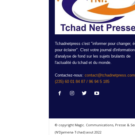
Tchadnetpress c'est "informer pour changer, é
pour éclairer". C'est votre journal d'information
d'analyse de fond sur les sujets brulants de
l'actualité du tchad et du monde.
Contactez-nous:
contact@tchadnetpress.com 
(235) 60 01 84 87 / 96 94 5 185
© copyright Magic. Communications, Presse & Se
(N'Djamena-Tchad) aout 2022