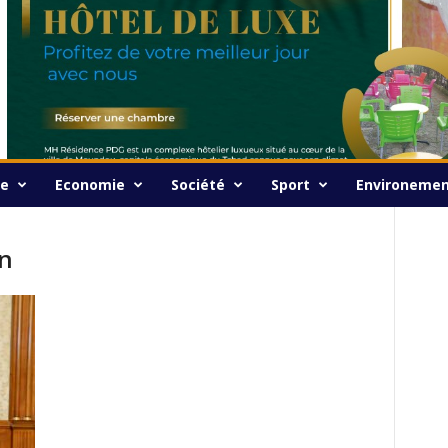
ue
Economie
Société
Sport
Environeme
on