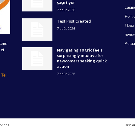
şaşırtıyor
casin
7 août 2026
Politi
Test Post Created
! Без
7 août 2026
revie
Actua
crire
Navigating 10 Cric feels
 et
surprisingly intuitive for
newcomers seeking quick
action
7 août 2026
Tel:
rvices
Discla