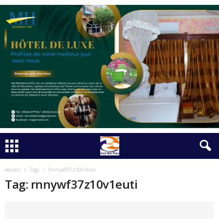
Accueil
Tags
Rnnywf37z10v1euti
Tag: rnnywf37z10v1euti