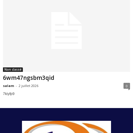
Non classé
6wm47ngsbm3qid
salam
-
2 juillet 2026
0
7kiyfp9