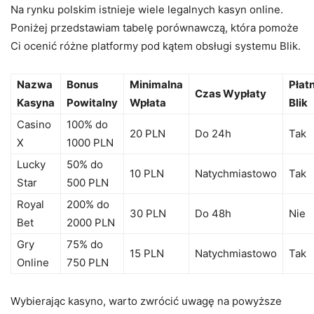
Na rynku polskim istnieje wiele legalnych kasyn online.
Poniżej przedstawiam tabelę porównawczą, która pomoże
Ci ocenić różne platformy pod kątem obsługi systemu Blik.
Nazwa
Bonus
Minimalna
Płat
Czas Wypłaty
Kasyna
Powitalny
Wpłata
Blik
Casino
100% do
20 PLN
Do 24h
Tak
X
1000 PLN
Lucky
50% do
10 PLN
Natychmiastowo
Tak
Star
500 PLN
Royal
200% do
30 PLN
Do 48h
Nie
Bet
2000 PLN
Gry
75% do
15 PLN
Natychmiastowo
Tak
Online
750 PLN
Wybierając kasyno, warto zwrócić uwagę na powyższe