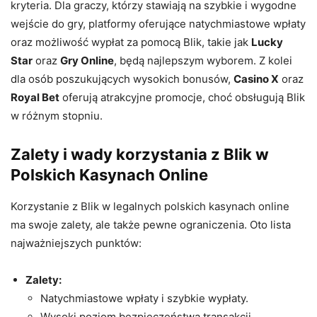
kryteria. Dla graczy, którzy stawiają na szybkie i wygodne
wejście do gry, platformy oferujące natychmiastowe wpłaty
oraz możliwość wypłat za pomocą Blik, takie jak
Lucky
Star
oraz
Gry Online
, będą najlepszym wyborem. Z kolei
dla osób poszukujących wysokich bonusów,
Casino X
oraz
Royal Bet
oferują atrakcyjne promocje, choć obsługują Blik
w różnym stopniu.
Zalety i wady korzystania z Blik w
Polskich Kasynach Online
Korzystanie z Blik w legalnych polskich kasynach online
ma swoje zalety, ale także pewne ograniczenia. Oto lista
najważniejszych punktów:
Zalety:
Natychmiastowe wpłaty i szybkie wypłaty.
Wysoki poziom bezpieczeństwa transakcji.