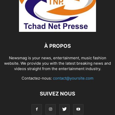
À PROPOS
Newsmag is your news, entertainment, music fashion
website. We provide you with the latest breaking news and
videos straight from the entertainment industry.
Contactez-nous:
contact@yoursite.com
SUIVEZ NOUS