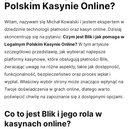
Polskim Kasynie Online?
Witam, nazywam się Michał Kowalski i jestem ekspertem w
dziedzinie technologii płatności oraz kasyn online. Dzisiaj
skoncentruję się na pytaniu:
Czym jest Blik i jak pomaga w
Legalnym Polskim Kasynie Online?
W tym artykule
szczegółowo przedstawię, jak wybierać najlepsze
platformy kasynowe, które obsługują płatności Blik,
zwracając uwagę na różne aspekty, takie jak dostępność,
funkcjonalność, bezpieczeństwo oraz proces wpłat i
wypłat. Właściwy wybór strony może znacząco wpłynąć na
Twoje doświadczenia w grach online, dlatego warto
poświęcić chwilę na zapoznanie się z dostępnymi opcjami.
Co to jest Blik i jego rola w
kasynach online?