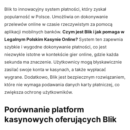
Blik to innowacyjny system płatności, który zyskał
popularność w Polsce. Umożliwia on dokonywanie
przelewów online w czasie rzeczywistym za pomocą
aplikacji mobilnych banków.
Czym jest Blik i jak pomaga w
Legalnym Polskim Kasynie Online?
System ten zapewnia
szybkie i wygodne dokonywanie płatności, co jest
niezwykle istotne w kontekście gier online, gdzie każda
sekunda ma znaczenie. Użytkownicy mogą błyskawicznie
zasilać swoje konta w kasynach, a także wypłacać
wygrane. Dodatkowo, Blik jest bezpiecznym rozwiązaniem,
które nie wymaga podawania danych karty płatniczej, co
zwiększa ochronę użytkowników.
Porównanie platform
kasynowych oferujących Blik