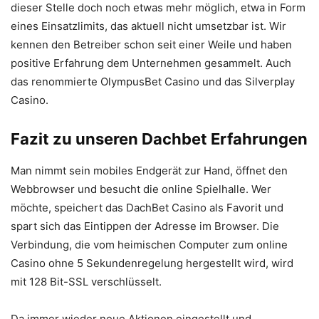
dieser Stelle doch noch etwas mehr möglich, etwa in Form
eines Einsatzlimits, das aktuell nicht umsetzbar ist. Wir
kennen den Betreiber schon seit einer Weile und haben
positive Erfahrung dem Unternehmen gesammelt. Auch
das renommierte OlympusBet Casino und das Silverplay
Casino.
Fazit zu unseren Dachbet Erfahrungen
Man nimmt sein mobiles Endgerät zur Hand, öffnet den
Webbrowser und besucht die online Spielhalle. Wer
möchte, speichert das DachBet Casino als Favorit und
spart sich das Eintippen der Adresse im Browser. Die
Verbindung, die vom heimischen Computer zum online
Casino ohne 5 Sekundenregelung hergestellt wird, wird
mit 128 Bit-SSL verschlüsselt.
Da immer wieder neue Aktionen eingestellt und