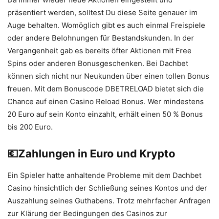
präsentiert werden, solltest Du diese Seite genauer im
Auge behalten. Womöglich gibt es auch einmal Freispiele
oder andere Belohnungen für Bestandskunden. In der
Vergangenheit gab es bereits öfter Aktionen mit Free
Spins oder anderen Bonusgeschenken. Bei Dachbet
können sich nicht nur Neukunden über einen tollen Bonus
freuen. Mit dem Bonuscode DBETRELOAD bietet sich die
Chance auf einen Casino Reload Bonus. Wer mindestens
20 Euro auf sein Konto einzahlt, erhält einen 50 % Bonus
bis 200 Euro.
💶Zahlungen in Euro und Krypto
Ein Spieler hatte anhaltende Probleme mit dem Dachbet
Casino hinsichtlich der Schließung seines Kontos und der
Auszahlung seines Guthabens. Trotz mehrfacher Anfragen
zur Klärung der Bedingungen des Casinos zur