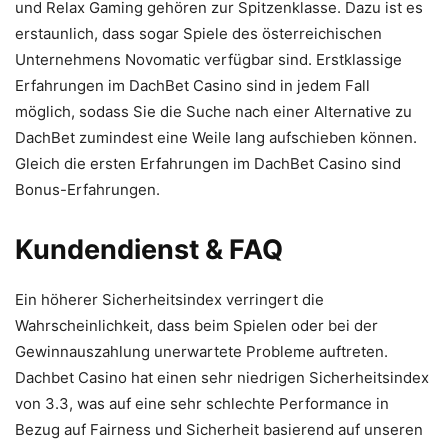
und Relax Gaming gehören zur Spitzenklasse. Dazu ist es
erstaunlich, dass sogar Spiele des österreichischen
Unternehmens Novomatic verfügbar sind. Erstklassige
Erfahrungen im DachBet Casino sind in jedem Fall
möglich, sodass Sie die Suche nach einer Alternative zu
DachBet zumindest eine Weile lang aufschieben können.
Gleich die ersten Erfahrungen im DachBet Casino sind
Bonus-Erfahrungen.
Kundendienst & FAQ
Ein höherer Sicherheitsindex verringert die
Wahrscheinlichkeit, dass beim Spielen oder bei der
Gewinnauszahlung unerwartete Probleme auftreten.
Dachbet Casino hat einen sehr niedrigen Sicherheitsindex
von 3.3, was auf eine sehr schlechte Performance in
Bezug auf Fairness und Sicherheit basierend auf unseren