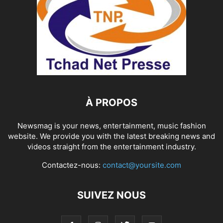
À PROPOS
Newsmag is your news, entertainment, music fashion
website. We provide you with the latest breaking news and
videos straight from the entertainment industry.
Contactez-nous:
contact@yoursite.com
SUIVEZ NOUS