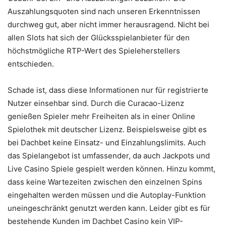
Auszahlungsquoten sind nach unseren Erkenntnissen
durchweg gut, aber nicht immer herausragend. Nicht bei
allen Slots hat sich der Glücksspielanbieter für den
höchstmögliche RTP-Wert des Spieleherstellers
entschieden.
Schade ist, dass diese Informationen nur für registrierte
Nutzer einsehbar sind. Durch die Curacao-Lizenz
genießen Spieler mehr Freiheiten als in einer Online
Spielothek mit deutscher Lizenz. Beispielsweise gibt es
bei Dachbet keine Einsatz- und Einzahlungslimits. Auch
das Spielangebot ist umfassender, da auch Jackpots und
Live Casino Spiele gespielt werden können. Hinzu kommt,
dass keine Wartezeiten zwischen den einzelnen Spins
eingehalten werden müssen und die Autoplay-Funktion
uneingeschränkt genutzt werden kann. Leider gibt es für
bestehende Kunden im Dachbet Casino kein VIP-