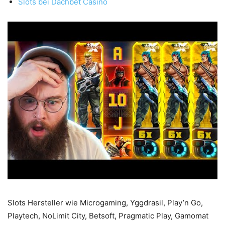
Slots bei Dachbet Casino
Slots Hersteller wie Microgaming, Yggdrasil, Play’n Go,
Playtech, NoLimit City, Betsoft, Pragmatic Play, Gamomat