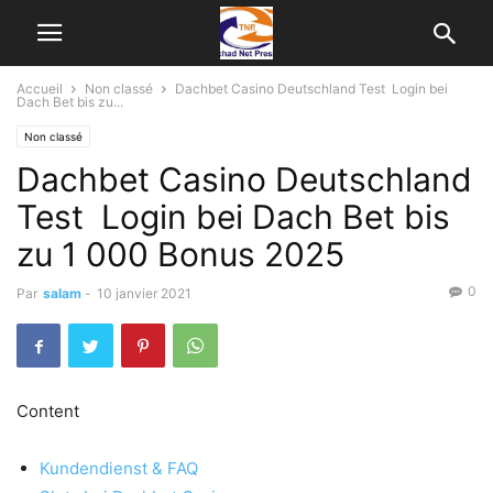
Accueil
Non classé
Dachbet Casino Deutschland Test ️ Login bei
Dach Bet bis zu...
Non classé
Dachbet Casino Deutschland
Test ️ Login bei Dach Bet bis
zu 1 000 Bonus 2025
0
Par
salam
-
10 janvier 2021
Content
Kundendienst & FAQ