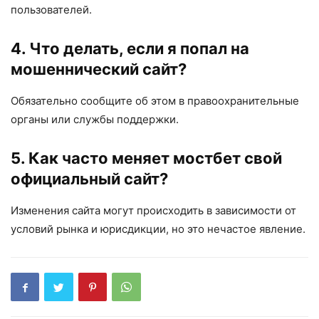
пользователей.
4. Что делать, если я попал на
мошеннический сайт?
Обязательно сообщите об этом в правоохранительные
органы или службы поддержки.
5. Как часто меняет мостбет свой
официальный сайт?
Изменения сайта могут происходить в зависимости от
условий рынка и юрисдикции, но это нечастое явление.