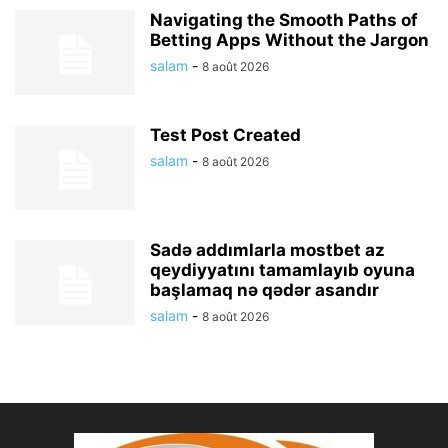
Navigating the Smooth Paths of
Betting Apps Without the Jargon
salam
-
8 août 2026
Test Post Created
salam
-
8 août 2026
Sadə addımlarla mostbet az
qeydiyyatını tamamlayıb oyuna
başlamaq nə qədər asandır
salam
-
8 août 2026