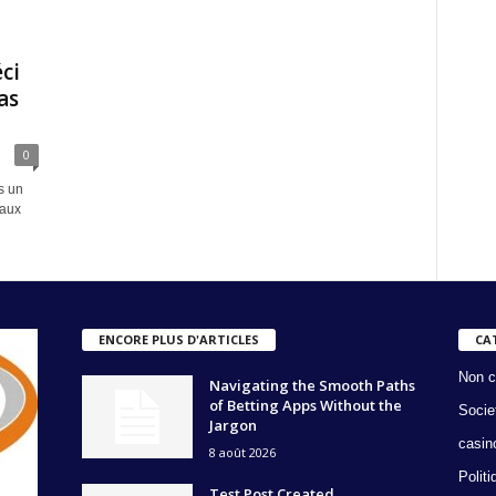
ci
as
0
s un
 aux
ENCORE PLUS D'ARTICLES
CA
Non c
Navigating the Smooth Paths
of Betting Apps Without the
Socie
Jargon
casin
8 août 2026
Politi
Test Post Created